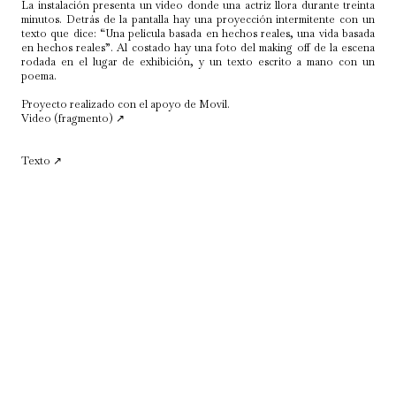
Snuff 1976
La instalación presenta un video donde una actriz llora durante treinta
Disney es grande pero yo soy el primero
minutos. Detrás de la pantalla hay una proyección intermitente con un
Primeros trabajos
texto que dice: “Una película basada en hechos reales, una vida basada
en hechos reales”. Al costado hay una foto del making off de la escena
rodada en el lugar de exhibición, y un texto escrito a mano con un
poema.
Proyecto realizado con el apoyo de Movil.
Video (fragmento) ↗
Texto ↗