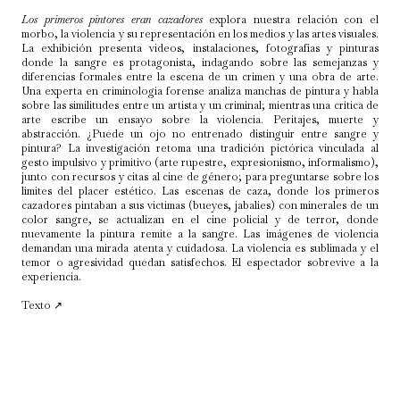
Snuff 1976
Disney es grande pero yo soy el primero
Los primeros pintores eran cazadores
explora nuestra relación con el
Primeros trabajos
morbo, la violencia y su representación en los medios y las artes visuales.
La exhibición presenta videos, instalaciones, fotografías y pinturas
donde la sangre es protagonista, indagando sobre las semejanzas y
diferencias formales entre la escena de un crimen y una obra de arte.
Una experta en criminología forense analiza manchas de pintura y habla
sobre las similitudes entre un artista y un criminal; mientras una crítica de
arte escribe un ensayo sobre la violencia. Peritajes, muerte y
abstracción. ¿Puede un ojo no entrenado distinguir entre sangre y
pintura? La investigación retoma una tradición pictórica vinculada al
gesto impulsivo y primitivo (arte rupestre, expresionismo, informalismo),
junto con recursos y citas al cine de género; para preguntarse sobre los
límites del placer estético. Las escenas de caza, donde los primeros
cazadores pintaban a sus victimas (bueyes, jabalíes) con minerales de un
color sangre, se actualizan en el cine policial y de terror, donde
nuevamente la pintura remite a la sangre. Las imágenes de violencia
demandan una mirada atenta y cuidadosa. La violencia es sublimada y el
temor o agresividad quedan satisfechos. El espectador sobrevive a la
experiencia.
Texto ↗